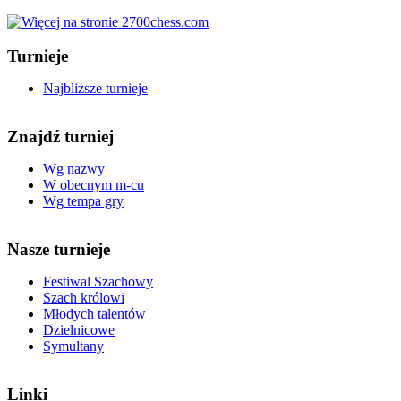
Turnieje
Najbliższe turnieje
Znajdź turniej
Wg nazwy
W obecnym m-cu
Wg tempa gry
Nasze turnieje
Festiwal Szachowy
Szach królowi
Młodych talentów
Dzielnicowe
Symultany
Linki