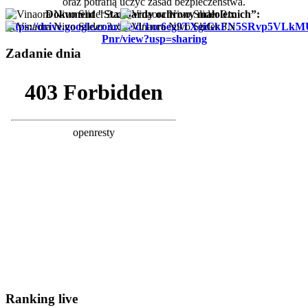
oraz potrafią uczyć zasad bezpieczeństwa.
Dokument "Standardy ochrony małoletnich”:
https://drive.google.com/file/d/1nr6eg9TXgiGkFN5SRvp5VLk
Pnr/view?usp=sharing
Zadanie dnia
Ranking live