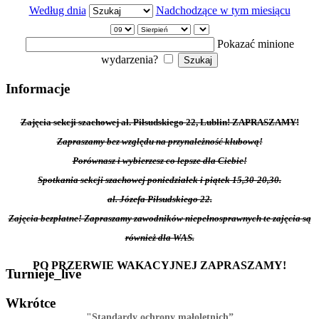
Według dnia
Nadchodzące w tym miesiącu
Pokazać minione
wydarzenia?
Informacje
Zajęcia sekcji szachowej al. Piłsudskiego 22, Lublin! ZAPRASZAMY!
Zapraszamy bez względu na przynależność klubową!
Porównasz i wybierzesz co lepsze dla Ciebie!
Spotkania sekcji szachowej poniedziałek i piątek 15,30-20,30.
al. Józefa Piłsudskiego 22.
Zajęcia bezpłatne! Zapraszamy zawodników niepełnosprawnych te zajęcia są
również dla WAS.
PO PRZERWIE WAKACYJNEJ ZAPRASZAMY!
Turnieje_live
Wkrótce
"Standardy ochrony małoletnich”