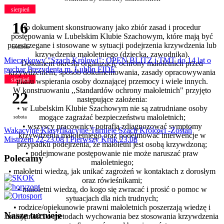
sierpień
16
to dokument skonstruowany jako zbiór zasad i procedur
postępowania w Lubelskim Klubie Szachowym, które mają być
przestrzegane i stosowane w sytuacji podejrzenia krzywdzenia lub
niedziela
krzywdzenia małoletniego (dziecka, zawodnika).
Mieczykowy "Szach Królowi": OPEN BLITZ i TMT do 14 lat o
Dokument określa organizację ochrony małoletnich przed
puchar Prezydenta m. Lublin FIDE
krzywdzeniem, sposób dokumentowania, zasady opracowywania
sierpień
planu wspierania osoby doznającej przemocy i wiele innych.
W konstruowaniu ,,Standardów ochrony małoletnich"
przyjęto
22
następujące założenia:
• w Lubelskim Klubie Szachowym nie są zatrudniane osoby
mogące zagrażać bezpieczeństwu małoletnich;
sobota
• wszyscy pracownicy potrafią zdiagnozować symptomy
Wakacyjne Klasyfikacyjne Turnieje Szach Królowi -Zostań
krzywdzenia małoletniego oraz podejmować interwencje w
Mistrzem 22-23.08 i Pierwszy Krok 23.08
przypadku podejrzenia, że małoletni jest osobą krzywdzoną;
• podejmowane postępowanie nie może naruszać praw
Polecamy
małoletniego;
• małoletni wiedzą, jak unikać zagrożeń w kontaktach z dorosłym
oraz rówieśnikami;
• małoletni wiedzą, do kogo się zwracać i prosić o pomoc w
sytuacjach dla nich trudnych;
• rodzice/opiekunowie prawni małoletnich poszerzają wiedzę i
Nasze turnieje
umiejętności o metodach wychowania bez stosowania krzywdzenia