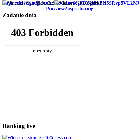
https://drive.google.com/file/d/1nr6eg9TXgiGkFN5SRvp5VLk
Pnr/view?usp=sharing
Zadanie dnia
Ranking live