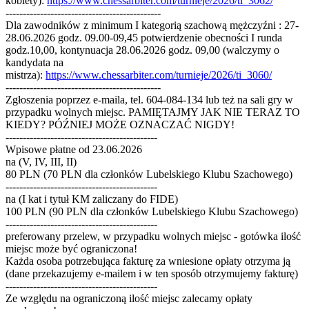
kobiety):
https://www.chessarbiter.com/turnieje/2026/ti_3062/
---------------------------------------------
Dla zawodników z minimum I kategorią szachową mężczyźni : 27-
28.06.2026 godz. 09.00-09,45 potwierdzenie obecności I runda
godz.10,00, kontynuacja 28.06.2026 godz. 09,00 (walczymy o
kandydata na
mistrza):
https://www.chessarbiter.com/turnieje/2026/ti_3060/
---------------------------------------------
Zgłoszenia poprzez e-maila, tel. 604-084-134 lub też na sali gry w
przypadku wolnych miejsc. PAMIĘTAJMY JAK NIE TERAZ TO
KIEDY? PÓŹNIEJ MOŻE OZNACZAĆ NIGDY!
--------------------------------------------
Wpisowe płatne od 23.06.2026
na (V, IV, III, II)
80 PLN (70 PLN dla członków Lubelskiego Klubu Szachowego)
--------------------------------------------
na (I kat i tytuł KM zaliczany do FIDE)
100 PLN (90 PLN dla członków Lubelskiego Klubu Szachowego)
--------------------------------------------
preferowany przelew, w przypadku wolnych miejsc - gotówka ilość
miejsc może być ograniczona!
Każda osoba potrzebująca fakturę za wniesione opłaty otrzyma ją
(dane przekazujemy e-mailem i w ten sposób otrzymujemy fakturę)
--------------------------------------------
Ze względu na ograniczoną ilość miejsc zalecamy opłaty