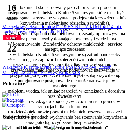
16
to dokument skonstruowany jako zbiór zasad i procedur
postępowania w Lubelskim Klubie Szachowym, które mają być
przestrzegane i stosowane w sytuacji podejrzenia krzywdzenia lub
niedziela
krzywdzenia małoletniego (dziecka, zawodnika).
Mieczykowy "Szach Królowi": OPEN BLITZ i TMT do 14 lat o
Dokument określa organizację ochrony małoletnich przed
puchar Prezydenta m. Lublin FIDE
krzywdzeniem, sposób dokumentowania, zasady opracowywania
sierpień
planu wspierania osoby doznającej przemocy i wiele innych.
W konstruowaniu ,,Standardów ochrony małoletnich"
przyjęto
22
następujące założenia:
• w Lubelskim Klubie Szachowym nie są zatrudniane osoby
mogące zagrażać bezpieczeństwu małoletnich;
sobota
• wszyscy pracownicy potrafią zdiagnozować symptomy
Wakacyjne Klasyfikacyjne Turnieje Szach Królowi -Zostań
krzywdzenia małoletniego oraz podejmować interwencje w
Mistrzem 22-23.08 i Pierwszy Krok 23.08
przypadku podejrzenia, że małoletni jest osobą krzywdzoną;
• podejmowane postępowanie nie może naruszać praw
Polecamy
małoletniego;
• małoletni wiedzą, jak unikać zagrożeń w kontaktach z dorosłym
oraz rówieśnikami;
• małoletni wiedzą, do kogo się zwracać i prosić o pomoc w
sytuacjach dla nich trudnych;
• rodzice/opiekunowie prawni małoletnich poszerzają wiedzę i
Nasze turnieje
umiejętności o metodach wychowania bez stosowania krzywdzenia
oraz potrafią uczyć zasad bezpieczeństwa.
Dokument "Standardy ochrony małoletnich”: