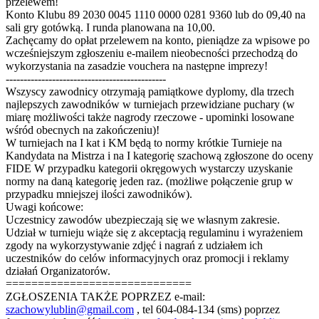
przelewem!
Konto Klubu 89 2030 0045 1110 0000 0281 9360 lub do 09,40 na
sali gry gotówką. I runda planowana na 10,00.
Zachęcamy do opłat przelewem na konto, pieniądze za wpisowe po
wcześniejszym zgłoszeniu e-mailem nieobecności przechodzą do
wykorzystania na zasadzie vouchera na następne imprezy!
---------------------------------------------
Wszyscy zawodnicy otrzymają pamiątkowe dyplomy, dla trzech
najlepszych zawodników w turniejach przewidziane puchary (w
miarę możliwości także nagrody rzeczowe - upominki losowane
wśród obecnych na zakończeniu)!
W turniejach na I kat i KM będą to normy krótkie Turnieje na
Kandydata na Mistrza i na I kategorię szachową zgłoszone do oceny
FIDE W przypadku kategorii okręgowych wystarczy uzyskanie
normy na daną kategorię jeden raz. (możliwe połączenie grup w
przypadku mniejszej ilości zawodników).
Uwagi końcowe:
Uczestnicy zawodów ubezpieczają się we własnym zakresie.
Udział w turnieju wiąże się z akceptacją regulaminu i wyrażeniem
zgody na wykorzystywanie zdjęć i nagrań z udziałem ich
uczestników do celów informacyjnych oraz promocji i reklamy
działań Organizatorów.
=============================
ZGŁOSZENIA TAKŻE POPRZEZ e-mail:
szachowylublin@gmail.com
, tel 604-084-134 (sms) poprzez