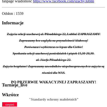
fanpage wiadomość
https://www.facebook.com/szachy.lublin
Odsłon
: 1559
Informacje
Zajęcia sekcji szachowej al. Piłsudskiego 22, Lublin! ZAPRASZAMY!
Zapraszamy bez względu na przynależność klubową!
Porównasz i wybierzesz co lepsze dla Ciebie!
Spotkania sekcji szachowej poniedziałek i piątek 15,30-20,30.
al. Józefa Piłsudskiego 22.
Zajęcia bezpłatne! Zapraszamy zawodników niepełnosprawnych te zajęcia są
również dla WAS.
PO PRZERWIE WAKACYJNEJ ZAPRASZAMY!
Turnieje_live
Wkrótce
"Standardy ochrony małoletnich”
sierpień