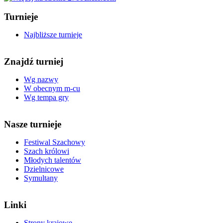
Turnieje
Najbliższe turnieje
Znajdź turniej
Wg nazwy
W obecnym m-cu
Wg tempa gry
Nasze turnieje
Festiwal Szachowy
Szach królowi
Młodych talentów
Dzielnicowe
Symultany
Linki
Strony krajowe