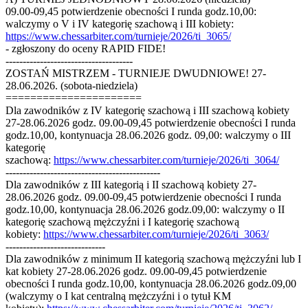
09.00-09,45 potwierdzenie obecności I runda godz.10,00:
walczymy o V i IV kategorię szachową i III kobiety:
https://www.chessarbiter.com/turnieje/2026/ti_3065/
- zgłoszony do oceny RAPID FIDE!
-------------------------------------
ZOSTAŃ MISTRZEM - TURNIEJE DWUDNIOWE! 27-
28.06.2026. (sobota-niedziela)
======================
Dla zawodników z IV kategorię szachową i III szachową kobiety
27-28.06.2026 godz. 09.00-09,45 potwierdzenie obecności I runda
godz.10,00, kontynuacja 28.06.2026 godz. 09,00: walczymy o III
kategorię
szachową:
https://www.chessarbiter.com/turnieje/2026/ti_3064/
---------------------------------------------
Dla zawodników z III kategorią i II szachową kobiety 27-
28.06.2026 godz. 09.00-09,45 potwierdzenie obecności I runda
godz.10,00, kontynuacja 28.06.2026 godz.09,00: walczymy o II
kategorię szachową mężczyźni i I kategorię szachową
kobiety:
https://www.chessarbiter.com/turnieje/2026/ti_3063/
-----------------------------
Dla zawodników z minimum II kategorią szachową mężczyźni lub I
kat kobiety 27-28.06.2026 godz. 09.00-09,45 potwierdzenie
obecności I runda godz.10,00, kontynuacja 28.06.2026 godz.09,00
(walczymy o I kat centralną mężczyźni i o tytuł KM