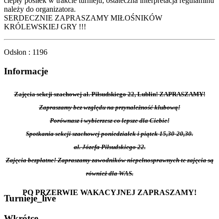
ciepły posiłek w trakcie turnieju, ostateczna interpretacja regulaminu
należy do organizatora.
SERDECZNIE ZAPRASZAMY MIŁOŚNIKÓW
KRÓLEWSKIEJ GRY !!!
Odsłon
: 1196
Informacje
Zajęcia sekcji szachowej al. Piłsudskiego 22, Lublin! ZAPRASZAMY!
Zapraszamy bez względu na przynależność klubową!
Porównasz i wybierzesz co lepsze dla Ciebie!
Spotkania sekcji szachowej poniedziałek i piątek 15,30-20,30.
al. Józefa Piłsudskiego 22.
Zajęcia bezpłatne! Zapraszamy zawodników niepełnosprawnych te zajęcia są
również dla WAS.
PO PRZERWIE WAKACYJNEJ ZAPRASZAMY!
Turnieje_live
Wkrótce