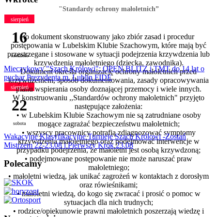
"Standardy ochrony małoletnich”
sierpień
16
to dokument skonstruowany jako zbiór zasad i procedur
postępowania w Lubelskim Klubie Szachowym, które mają być
przestrzegane i stosowane w sytuacji podejrzenia krzywdzenia lub
niedziela
krzywdzenia małoletniego (dziecka, zawodnika).
Mieczykowy "Szach Królowi": OPEN BLITZ i TMT do 14 lat o
Dokument określa organizację ochrony małoletnich przed
puchar Prezydenta m. Lublin FIDE
krzywdzeniem, sposób dokumentowania, zasady opracowywania
sierpień
planu wspierania osoby doznającej przemocy i wiele innych.
W konstruowaniu ,,Standardów ochrony małoletnich"
przyjęto
22
następujące założenia:
• w Lubelskim Klubie Szachowym nie są zatrudniane osoby
mogące zagrażać bezpieczeństwu małoletnich;
sobota
• wszyscy pracownicy potrafią zdiagnozować symptomy
Wakacyjne Klasyfikacyjne Turnieje Szach Królowi -Zostań
krzywdzenia małoletniego oraz podejmować interwencje w
Mistrzem 22-23.08 i Pierwszy Krok 23.08
przypadku podejrzenia, że małoletni jest osobą krzywdzoną;
• podejmowane postępowanie nie może naruszać praw
Polecamy
małoletniego;
• małoletni wiedzą, jak unikać zagrożeń w kontaktach z dorosłym
oraz rówieśnikami;
• małoletni wiedzą, do kogo się zwracać i prosić o pomoc w
sytuacjach dla nich trudnych;
• rodzice/opiekunowie prawni małoletnich poszerzają wiedzę i