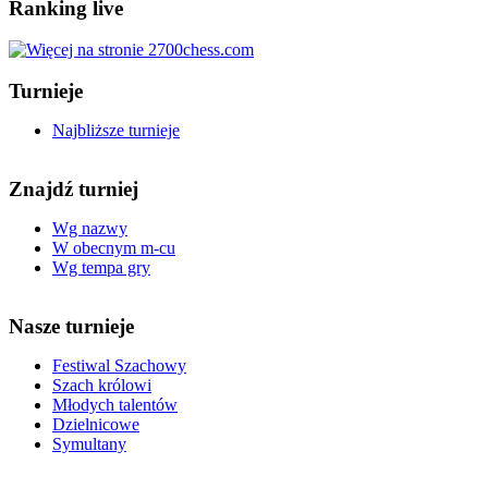
Ranking live
Turnieje
Najbliższe turnieje
Znajdź turniej
Wg nazwy
W obecnym m-cu
Wg tempa gry
Nasze turnieje
Festiwal Szachowy
Szach królowi
Młodych talentów
Dzielnicowe
Symultany