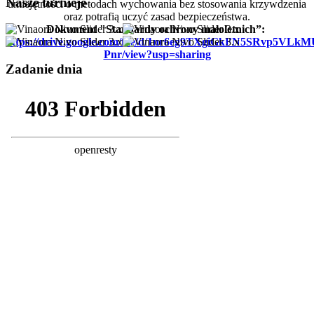
Nasze turnieje
umiejętności o metodach wychowania bez stosowania krzywdzenia
oraz potrafią uczyć zasad bezpieczeństwa.
Dokument "Standardy ochrony małoletnich”:
https://drive.google.com/file/d/1nr6eg9TXgiGkFN5SRvp5VLk
Pnr/view?usp=sharing
Zadanie dnia