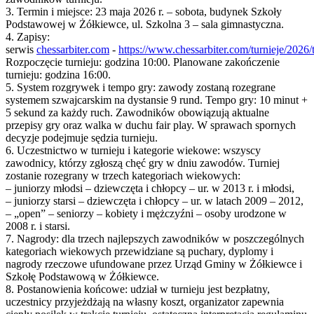
3. Termin i miejsce: 23 maja 2026 r. – sobota, budynek Szkoły
Podstawowej w Żółkiewce, ul. Szkolna 3 – sala gimnastyczna.
4. Zapisy:
serwis
chessarbiter.com
-
https://www.chessarbiter.com/turnieje/2026/
Rozpoczęcie turnieju: godzina 10:00. Planowane zakończenie
turnieju: godzina 16:00.
5. System rozgrywek i tempo gry: zawody zostaną rozegrane
systemem szwajcarskim na dystansie 9 rund. Tempo gry: 10 minut +
5 sekund za każdy ruch. Zawodników obowiązują aktualne
przepisy gry oraz walka w duchu fair play. W sprawach spornych
decyzje podejmuje sędzia turnieju.
6. Uczestnictwo w turnieju i kategorie wiekowe: wszyscy
zawodnicy, którzy zgłoszą chęć gry w dniu zawodów. Turniej
zostanie rozegrany w trzech kategoriach wiekowych:
– juniorzy młodsi – dziewczęta i chłopcy – ur. w 2013 r. i młodsi,
– juniorzy starsi – dziewczęta i chłopcy – ur. w latach 2009 – 2012,
– „open” – seniorzy – kobiety i mężczyźni – osoby urodzone w
2008 r. i starsi.
7. Nagrody: dla trzech najlepszych zawodników w poszczególnych
kategoriach wiekowych przewidziane są puchary, dyplomy i
nagrody rzeczowe ufundowane przez Urząd Gminy w Żółkiewce i
Szkołę Podstawową w Żółkiewce.
8. Postanowienia końcowe: udział w turnieju jest bezpłatny,
uczestnicy przyjeżdżają na własny koszt, organizator zapewnia