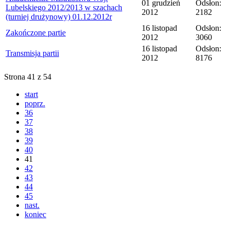
01 grudzień
Odsłon:
Lubelskiego 2012/2013 w szachach
2012
2182
(turniej drużynowy) 01.12.2012r
16 listopad
Odsłon:
Zakończone partie
2012
3060
16 listopad
Odsłon:
Transmisja partii
2012
8176
Strona 41 z 54
start
poprz.
36
37
38
39
40
41
42
43
44
45
nast.
koniec