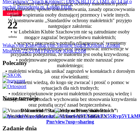
Mieczykowy "Szach Królowi": OPEN BLITZ i TMT do 14 lat o
Dokument określa organizację ochrony małoletnich przed
puchar Prezydenta m. Lublin FIDE
krzywdzeniem, sposób dokumentowania, zasady opracowywania
sierpień
planu wspierania osoby doznającej przemocy i wiele innych.
W konstruowaniu ,,Standardów ochrony małoletnich"
przyjęto
22
następujące założenia:
• w Lubelskim Klubie Szachowym nie są zatrudniane osoby
mogące zagrażać bezpieczeństwu małoletnich;
sobota
• wszyscy pracownicy potrafią zdiagnozować symptomy
Wakacyjne Klasyfikacyjne Turnieje Szach Królowi -Zostań
krzywdzenia małoletniego oraz podejmować interwencje w
Mistrzem 22-23.08 i Pierwszy Krok 23.08
przypadku podejrzenia, że małoletni jest osobą krzywdzoną;
• podejmowane postępowanie nie może naruszać praw
Polecamy
małoletniego;
• małoletni wiedzą, jak unikać zagrożeń w kontaktach z dorosłym
oraz rówieśnikami;
• małoletni wiedzą, do kogo się zwracać i prosić o pomoc w
sytuacjach dla nich trudnych;
• rodzice/opiekunowie prawni małoletnich poszerzają wiedzę i
Nasze turnieje
umiejętności o metodach wychowania bez stosowania krzywdzenia
oraz potrafią uczyć zasad bezpieczeństwa.
Dokument "Standardy ochrony małoletnich”:
https://drive.google.com/file/d/1nr6eg9TXgiGkFN5SRvp5VLk
Pnr/view?usp=sharing
Zadanie dnia