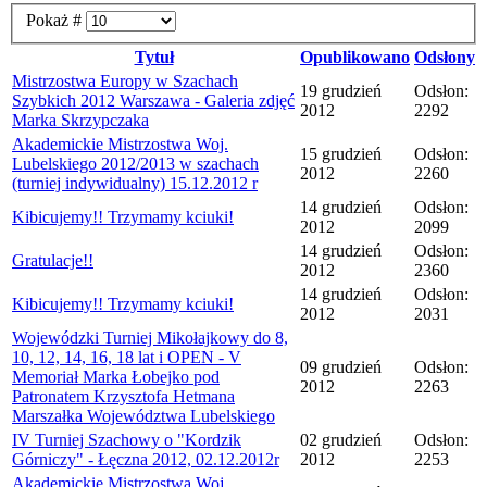
Pokaż #
Tytuł
Opublikowano
Odsłony
Mistrzostwa Europy w Szachach
19 grudzień
Odsłon:
Szybkich 2012 Warszawa - Galeria zdjęć
2012
2292
Marka Skrzypczaka
Akademickie Mistrzostwa Woj.
15 grudzień
Odsłon:
Lubelskiego 2012/2013 w szachach
2012
2260
(turniej indywidualny) 15.12.2012 r
14 grudzień
Odsłon:
Kibicujemy!! Trzymamy kciuki!
2012
2099
14 grudzień
Odsłon:
Gratulacje!!
2012
2360
14 grudzień
Odsłon:
Kibicujemy!! Trzymamy kciuki!
2012
2031
Wojewódzki Turniej Mikołajkowy do 8,
10, 12, 14, 16, 18 lat i OPEN - V
09 grudzień
Odsłon:
Memoriał Marka Łobejko pod
2012
2263
Patronatem Krzysztofa Hetmana
Marszałka Województwa Lubelskiego
IV Turniej Szachowy o "Kordzik
02 grudzień
Odsłon:
Górniczy" - Łęczna 2012, 02.12.2012r
2012
2253
Akademickie Mistrzostwa Woj.