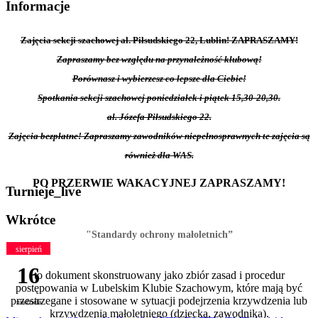
Informacje
Zajęcia sekcji szachowej al. Piłsudskiego 22, Lublin! ZAPRASZAMY!
Zapraszamy bez względu na przynależność klubową!
Porównasz i wybierzesz co lepsze dla Ciebie!
Spotkania sekcji szachowej poniedziałek i piątek 15,30-20,30.
al. Józefa Piłsudskiego 22.
Zajęcia bezpłatne! Zapraszamy zawodników niepełnosprawnych te zajęcia są
również dla WAS.
PO PRZERWIE WAKACYJNEJ ZAPRASZAMY!
Turnieje_live
Wkrótce
"Standardy ochrony małoletnich”
sierpień
16
to dokument skonstruowany jako zbiór zasad i procedur
postępowania w Lubelskim Klubie Szachowym, które mają być
przestrzegane i stosowane w sytuacji podejrzenia krzywdzenia lub
niedziela
krzywdzenia małoletniego (dziecka, zawodnika).