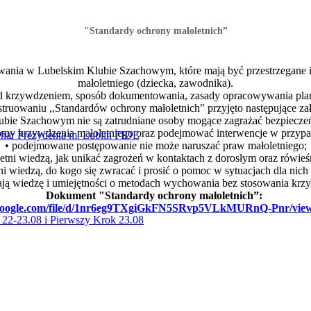
"Standardy ochrony małoletnich”
owania w Lubelskim Klubie Szachowym, które mają być przestrzegane i
małoletniego (dziecka, zawodnika).
ed krzywdzeniem, sposób dokumentowania, zasady opracowywania planu
truowaniu ,,Standardów ochrony małoletnich"
przyjęto następujące za
ubie Szachowym nie są zatrudniane osoby mogące zagrażać bezpieczeń
my krzywdzenia małoletniego oraz podejmować interwencje w przypadk
ar Prezydenta m. Lublin FIDE
• podejmowane postępowanie nie może naruszać praw małoletniego;
letni wiedzą, jak unikać zagrożeń w kontaktach z dorosłym oraz rówieś
ni wiedzą, do kogo się zwracać i prosić o pomoc w sytuacjach dla nich
ają wiedzę i umiejętności o metodach wychowania bez stosowania krzy
Dokument "Standardy ochrony małoletnich”:
e.google.com/file/d/1nr6eg9TXgiGkFN5SRvp5VLkMURnQ-Pnr/vie
 22-23.08 i Pierwszy Krok 23.08