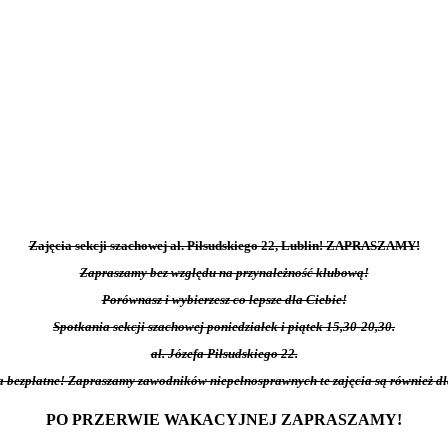
Zajęcia sekcji szachowej al. Piłsudskiego 22, Lublin! ZAPRASZAMY!
Zapraszamy bez względu na przynależność klubową!
Porównasz i wybierzesz co lepsze dla Ciebie!
Spotkania sekcji szachowej poniedziałek i piątek 15,30-20,30.
al. Józefa Piłsudskiego 22.
a bezpłatne! Zapraszamy zawodników niepełnosprawnych te zajęcia są również d
PO PRZERWIE WAKACYJNEJ ZAPRASZAMY!