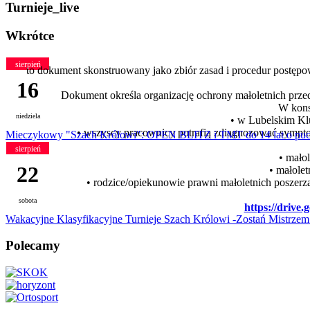
Turnieje_live
Wkrótce
sierpień
to dokument skonstruowany jako zbiór zasad i procedur postęp
16
Dokument określa organizację ochrony małoletnich prz
W kons
niedziela
• w Lubelskim Kl
• wszyscy pracownicy potrafią zdiagnozować sympto
Mieczykowy "Szach Królowi": OPEN BLITZ i TMT do 14 lat o puch
sierpień
• mało
22
• małolet
• rodzice/opiekunowie prawni małoletnich poszerz
sobota
https://driv
Wakacyjne Klasyfikacyjne Turnieje Szach Królowi -Zostań Mistrzem
Polecamy