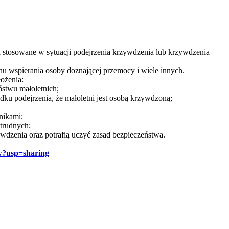
 stosowane w sytuacji podejrzenia krzywdzenia lub krzywdzenia
 wspierania osoby doznającej przemocy i wiele innych.
łożenia:
stwu małoletnich;
u podejrzenia, że małoletni jest osobą krzywdzoną;
nikami;
 trudnych;
wdzenia oraz potrafią uczyć zasad bezpieczeństwa.
w?usp=sharing