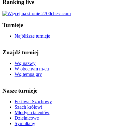
Ranking live
Turnieje
Najbliższe turnieje
Znajdź turniej
Wg nazwy
W obecnym m-cu
Wg tempa gry
Nasze turnieje
Festiwal Szachowy
Szach królowi
Młodych talentów
Dzielnicowe
Symultany