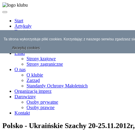
Start
Artykuły
Turnieje
Najbliższe turnieje
Ta strona wykorzystuje pliki cookies. Korzystając z naszego serwisu zgadzasz s
Wyszukiwarka turniejów
w obecnym miesiącu
Akceptuj cookies
Linki
Strony krajowe
Strony zagraniczne
O nas
O klubie
Zarząd
Standardy Ochrony Małoletnich
Organizacja imprez
Darowizny
Osoby prywatne
Osoby prawne
Kontakt
Polsko - Ukraińskie Szachy 20-25.11.2012r