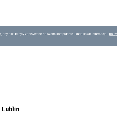
ię, aby pliki te były zapisywane na twoim komputerze. Dodatkowe informacje -
polit
, Lublin