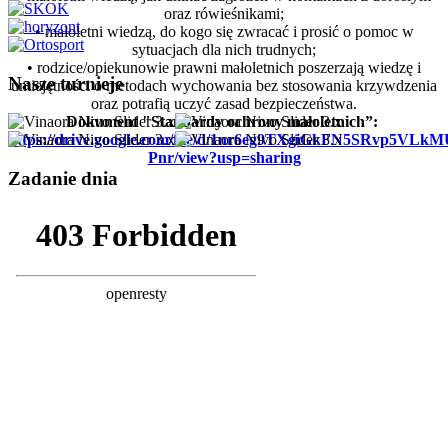
oraz rówieśnikami;
• małoletni wiedzą, do kogo się zwracać i prosić o pomoc w
sytuacjach dla nich trudnych;
• rodzice/opiekunowie prawni małoletnich poszerzają wiedzę i
Nasze turnieje
umiejętności o metodach wychowania bez stosowania krzywdzenia
oraz potrafią uczyć zasad bezpieczeństwa.
Dokument "Standardy ochrony małoletnich”:
https://drive.google.com/file/d/1nr6eg9TXgiGkFN5SRvp5VLk
Pnr/view?usp=sharing
Zadanie dnia