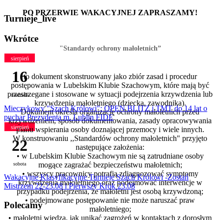
PO PRZERWIE WAKACYJNEJ ZAPRASZAMY!
Turnieje_live
Wkrótce
"Standardy ochrony małoletnich”
sierpień
16
to dokument skonstruowany jako zbiór zasad i procedur
postępowania w Lubelskim Klubie Szachowym, które mają być
przestrzegane i stosowane w sytuacji podejrzenia krzywdzenia lub
niedziela
krzywdzenia małoletniego (dziecka, zawodnika).
Mieczykowy "Szach Królowi": OPEN BLITZ i TMT do 14 lat o
Dokument określa organizację ochrony małoletnich przed
puchar Prezydenta m. Lublin FIDE
krzywdzeniem, sposób dokumentowania, zasady opracowywania
sierpień
planu wspierania osoby doznającej przemocy i wiele innych.
W konstruowaniu ,,Standardów ochrony małoletnich"
przyjęto
22
następujące założenia:
• w Lubelskim Klubie Szachowym nie są zatrudniane osoby
mogące zagrażać bezpieczeństwu małoletnich;
sobota
• wszyscy pracownicy potrafią zdiagnozować symptomy
Wakacyjne Klasyfikacyjne Turnieje Szach Królowi -Zostań
krzywdzenia małoletniego oraz podejmować interwencje w
Mistrzem 22-23.08 i Pierwszy Krok 23.08
przypadku podejrzenia, że małoletni jest osobą krzywdzoną;
• podejmowane postępowanie nie może naruszać praw
Polecamy
małoletniego;
• małoletni wiedzą, jak unikać zagrożeń w kontaktach z dorosłym