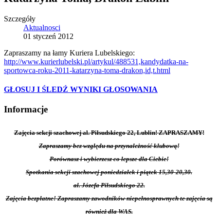
Szczegóły
Aktualnosci
01 styczeń 2012
Zapraszamy na łamy Kuriera Lubelskiego:
http://www.kurierlubelski.pl/artykul/488531,kandydatka-na-
sportowca-roku-2011-katarzyna-toma-drakon,id,t.html
GŁOSUJ I ŚLEDŹ WYNIKI GŁOSOWANIA
Informacje
Zajęcia sekcji szachowej al. Piłsudskiego 22, Lublin! ZAPRASZAMY!
Zapraszamy bez względu na przynależność klubową!
Porównasz i wybierzesz co lepsze dla Ciebie!
Spotkania sekcji szachowej poniedziałek i piątek 15,30-20,30.
al. Józefa Piłsudskiego 22.
Zajęcia bezpłatne! Zapraszamy zawodników niepełnosprawnych te zajęcia są
również dla WAS.